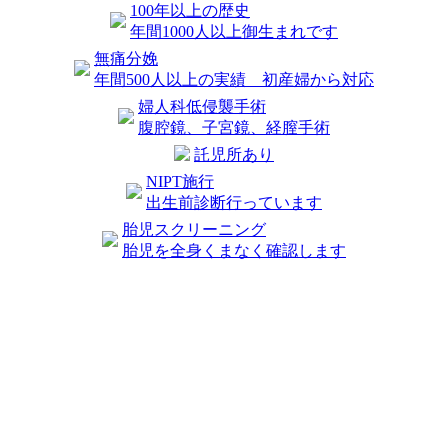
100年以上の歴史
年間1000人以上御生まれです
無痛分娩
年間500人以上の実績 初産婦から対応
婦人科低侵襲手術
腹腔鏡、子宮鏡、経膣手術
託児所あり
NIPT施行
出生前診断行っています
胎児スクリーニング
胎児を全身くまなく確認します