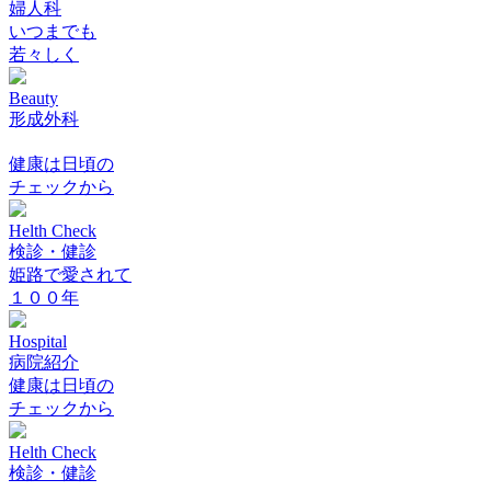
婦人科
いつまでも
若々しく
Beauty
形成外科
健康は日頃の
チェックから
Helth Check
検診・健診
姫路で愛されて
１００年
Hospital
病院紹介
健康は日頃の
チェックから
Helth Check
検診・健診