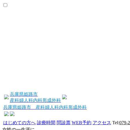
兵庫県姫路市
産科婦人科内科形成外科
兵庫県姫路市 産科婦人科内科形成外科
はじめての方へ
診療時間
問診票
WEB予約
アクセス
Tel:
079-
女性の一生涯に