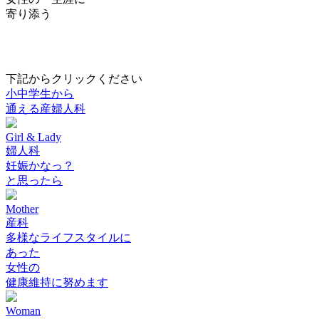
寄り添う
下記からクリックください
小中学生から
通える産婦人科
Girl & Lady
婦人科
妊娠かなっ？
と思ったら
Mother
産科
多様なライフスタイルに
あった
女性の
健康維持に努めます
Woman