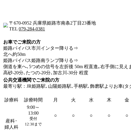
〒670-0952 兵庫県姫路市南条2丁目23番地
TEL
079-284-0381
お車でご来院の方
姫路バイパス市川インター降りる⇒
北へ約50m
姫路バイパス姫路南ランプ降りる⇒
側道を東へ､5つめの信号を左折後 50m 程直進｡右手側に見え
高砂-20分､たつの-20分､加古川-30分 程度
公共交通機関でご来院の方
最寄り駅：JR姫路駅､山陽姫路駅､手柄駅､飾磨駅よりお車(タク
診療科
診療時間
月
火
水
木
金
9:00～
13:00
○
○
○
○
○
受付
産科･
12:30まで
婦人科