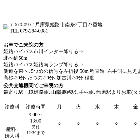
〒670-0952 兵庫県姫路市南条2丁目23番地
TEL
079-284-0381
お車でご来院の方
姫路バイパス市川インター降りる⇒
北へ約50m
姫路バイパス姫路南ランプ降りる⇒
側道を東へ､5つめの信号を左折後 50m 程直進｡右手側に見え
高砂-20分､たつの-20分､加古川-30分 程度
公共交通機関でご来院の方
最寄り駅：JR姫路駅､山陽姫路駅､手柄駅､飾磨駅よりお車(タク
診療科
診療時間
月
火
水
木
金
9:00～
13:00
○
○
○
○
○
受付
産科･
12:30まで
婦人科