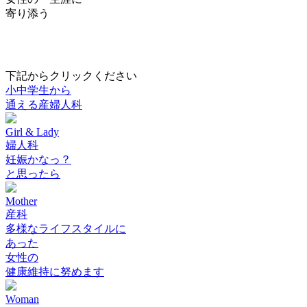
寄り添う
下記からクリックください
小中学生から
通える産婦人科
Girl & Lady
婦人科
妊娠かなっ？
と思ったら
Mother
産科
多様なライフスタイルに
あった
女性の
健康維持に努めます
Woman