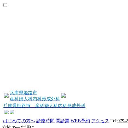
兵庫県姫路市
産科婦人科内科形成外科
兵庫県姫路市 産科婦人科内科形成外科
はじめての方へ
診療時間
問診票
WEB予約
アクセス
Tel:
079-
女性の一生涯に