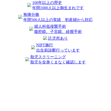
100年以上の歴史
年間1000人以上御生まれです
無痛分娩
年間500人以上の実績 初産婦から対応
婦人科低侵襲手術
腹腔鏡、子宮鏡、経膣手術
託児所あり
NIPT施行
出生前診断行っています
胎児スクリーニング
胎児を全身くまなく確認します