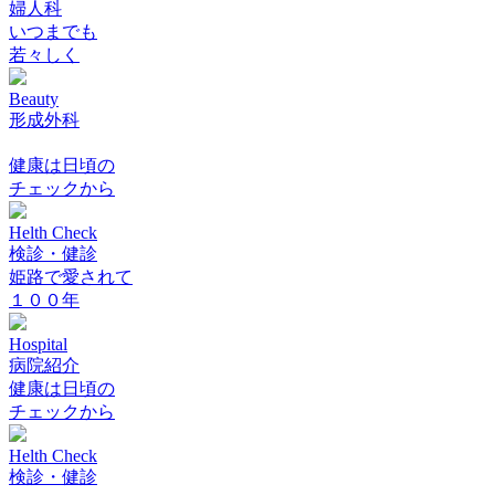
婦人科
いつまでも
若々しく
Beauty
形成外科
健康は日頃の
チェックから
Helth Check
検診・健診
姫路で愛されて
１００年
Hospital
病院紹介
健康は日頃の
チェックから
Helth Check
検診・健診