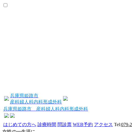
兵庫県姫路市
産科婦人科内科形成外科
兵庫県姫路市 産科婦人科内科形成外科
はじめての方へ
診療時間
問診票
WEB予約
アクセス
Tel:
079-
女性の一生涯に