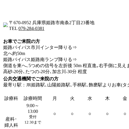
〒670-0952 兵庫県姫路市南条2丁目23番地
TEL
079-284-0381
お車でご来院の方
姫路バイパス市川インター降りる⇒
北へ約50m
姫路バイパス姫路南ランプ降りる⇒
側道を東へ､5つめの信号を左折後 50m 程直進｡右手側に見え
高砂-20分､たつの-20分､加古川-30分 程度
公共交通機関でご来院の方
最寄り駅：JR姫路駅､山陽姫路駅､手柄駅､飾磨駅よりお車(タク
診療科
診療時間
月
火
水
木
金
9:00～
13:00
○
○
○
○
○
受付
産科･
12:30まで
婦人科