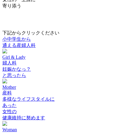
寄り添う
下記からクリックください
小中学生から
通える産婦人科
Girl & Lady
婦人科
妊娠かなっ？
と思ったら
Mother
産科
多様なライフスタイルに
あった
女性の
健康維持に努めます
Woman