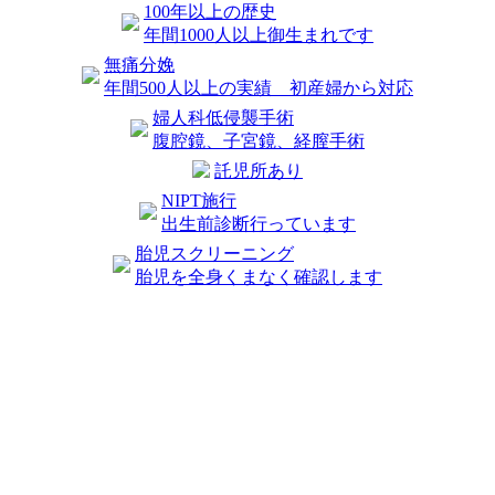
100年以上の歴史
年間1000人以上御生まれです
無痛分娩
年間500人以上の実績 初産婦から対応
婦人科低侵襲手術
腹腔鏡、子宮鏡、経膣手術
託児所あり
NIPT施行
出生前診断行っています
胎児スクリーニング
胎児を全身くまなく確認します