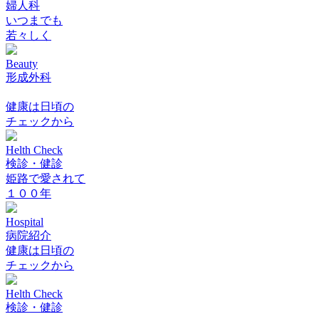
婦人科
いつまでも
若々しく
Beauty
形成外科
健康は日頃の
チェックから
Helth Check
検診・健診
姫路で愛されて
１００年
Hospital
病院紹介
健康は日頃の
チェックから
Helth Check
検診・健診