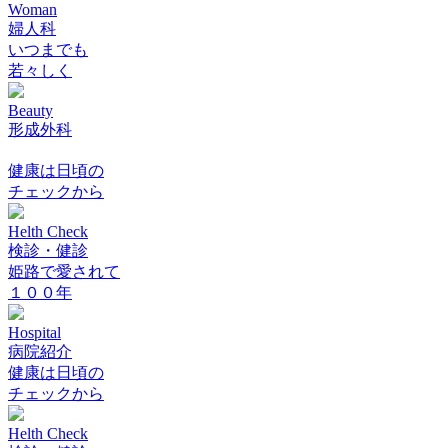
Woman
婦人科
いつまでも
若々しく
Beauty
形成外科
健康は日頃の
チェックから
Helth Check
検診・健診
姫路で愛されて
１００年
Hospital
病院紹介
健康は日頃の
チェックから
Helth Check