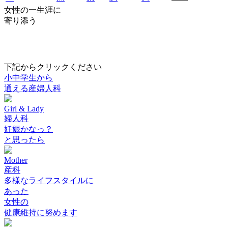
女性の一生涯に
寄り添う
下記からクリックください
小中学生から
通える産婦人科
Girl & Lady
婦人科
妊娠かなっ？
と思ったら
Mother
産科
多様なライフスタイルに
あった
女性の
健康維持に努めます