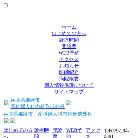
ホーム
はじめての方へ
診療時間
問診票
WEB予約
アクセス
お知らせ
医師紹介
病院概要
個人情報保護について
サイトマップ
兵庫県姫路市
産科婦人科内科形成外科
兵庫県姫路市 産科婦人科内科形成外科
はじめての方
診療時
問診
WEB予
アクセ
Tel:
079-284-
0381
へ
間
票
約
ス