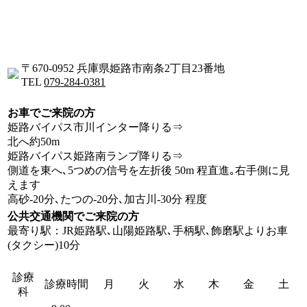
〒670-0952 兵庫県姫路市南条2丁目23番地
TEL
079-284-0381
お車でご来院の方
姫路バイパス市川インター降りる⇒
北へ約50m
姫路バイパス姫路南ランプ降りる⇒
側道を東へ､5つめの信号を左折後 50m 程直進｡右手側に見
えます
高砂-20分､たつの-20分､加古川-30分 程度
公共交通機関でご来院の方
最寄り駅：JR姫路駅､山陽姫路駅､手柄駅､飾磨駅よりお車
(タクシー)10分
診療
診療時間
月
火
水
木
金
土
科