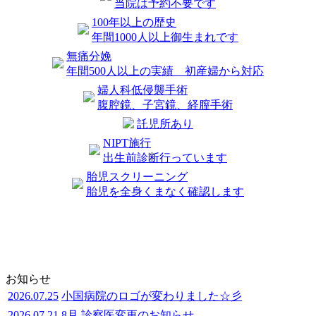
当院は予約不要です
100年以上の歴史
年間1000人以上御生まれです
無痛分娩
年間500人以上の実績 初産婦から対応
婦人科低侵襲手術
腹腔鏡、子宮鏡、経膣手術
託児所あり
NIPT施行
出生前診断行っています
胎児スクリーニング
胎児を全身くまなく確認します
お知らせ
2026.07.25
小国病院のロゴが変わりました☆彡
2026.07.21
8月 診察医変更のお知らせ